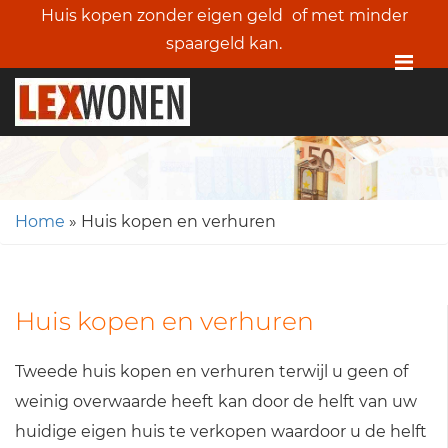
Huis kopen zonder eigen geld
of met minder
spaargeld kan.
Me
Home
»
Huis kopen en verhuren
Huis kopen en verhuren
Tweede huis kopen en verhuren terwijl u geen of
weinig overwaarde heeft kan door de helft van uw
huidige eigen huis te verkopen waardoor u de helft