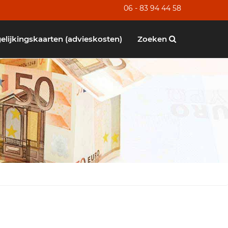
06 - 83 94 44 58
elijkingskaarten (advieskosten)
Zoeken