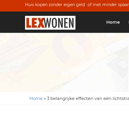
Huis kopen zonder eigen geld
of met minder spaar
Home
Home
»
3 belangrijke effecten van een lichts