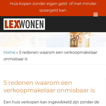
Huis kopen zonder eigen geld
of met minder
spaargeld kan.
Me
Home
»
5 redenen waarom een verkoopmakelaar
onmisbaar is
5 redenen waarom een
verkoopmakelaar onmisbaar is
Een huis verkopen kan ingewikkeld zijn zonder de