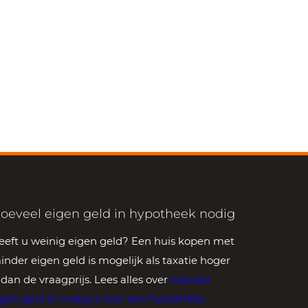
oeveel eigen geld in hypotheek nodig
eeft u weinig eigen geld? Een huis kopen met
inder eigen geld is mogelijk als taxatie hoger
s dan de vraagprijs. Lees alles over
hoeveel
igen geld er nodig is voor een hypotheek
.