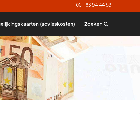
06 - 83 94 44 58
elijkingskaarten (advieskosten)
Zoeken