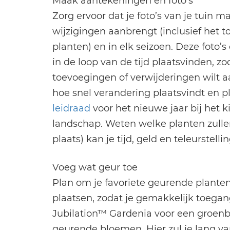
Maak aantekeningen en foto’s
Zorg ervoor dat je foto’s van je tuin m
wijzigingen aanbrengt (inclusief het 
planten) en in elk seizoen. Deze foto
in de loop van de tijd plaatsvinden, zo
toevoegingen of verwijderingen wilt a
hoe snel verandering plaatsvindt en pl
leidraad
voor het nieuwe jaar bij het 
landschap. Weten welke planten zullen 
plaats) kan je tijd, geld en teleurstell
Voeg wat geur toe
Plan om je favoriete geurende plante
plaatsen, zodat je gemakkelijk toega
Jubilation™ Gardenia voor een groenbl
geurende bloemen. Hier zul je lang v