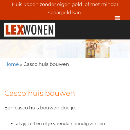
Huis kopen zonder eigen geld
of met minder
spaargeld kan.
Me
Home
»
Casco huis bouwen
Casco huis bouwen
Een casco huis bouwen doe je:
als jij zelf en of je vrienden handig zijn, en