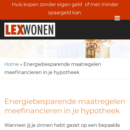
Huis kopen zonder eigen geld
of met minder
spaargeld kan.
Me
Home
»
Energiebesparende maatregelen
meefinancieren in je hypotheek
Energiebesparende maatregelen
meefinancieren in je hypotheek
Wanneer jij je zinnen hebt gezet op een bepaalde