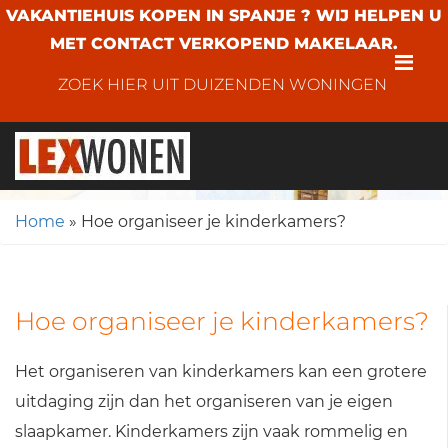
VAKANTIEHUIS KOPEN IN SPANJE ? WIJ HELPEN U
MET CONTACT VERKOPEND MAKELAAR.
Me
ZOEK HIER UIT DUIZENDEN WONINGEN
Home
»
Hoe organiseer je kinderkamers?
Hoe organiseer je kinderkamers?
Het organiseren van kinderkamers kan een grotere
uitdaging zijn dan het organiseren van je eigen
slaapkamer. Kinderkamers zijn vaak rommelig en