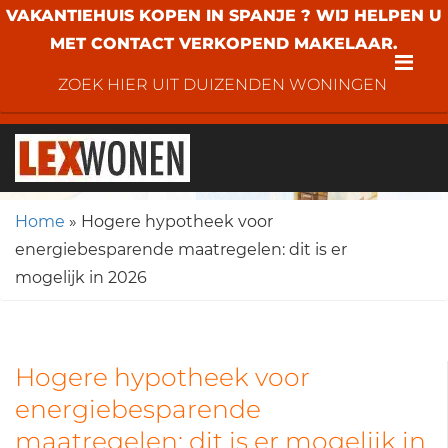
VAKANTIEHUIS KOPEN IN SPANJE ? WIJ HELPEN U
MET CONTACT VERKOPEND MAKELAAR.
Me
ZOEK HIER UIT DUIZENDEN WONINGEN
Home
»
Hogere hypotheek voor
energiebesparende maatregelen: dit is er
mogelijk in 2026
Hogere hypotheek voor
energiebesparende
maatregelen: dit is er mogelijk in