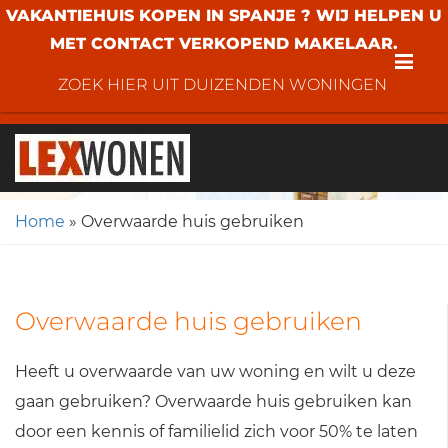
VAKANTIEHUIS KOPEN IN SPANJE ? WIJ HELPEN U
MET CONTACT VERKOPEND MAKELAAR.
Me
ZOEK HIER UIT DUIZENDEN WONINGEN
Home
»
Overwaarde huis gebruiken
Overwaarde huis gebruiken
Heeft u overwaarde van uw woning en wilt u deze
gaan gebruiken? Overwaarde huis gebruiken kan
door een kennis of familielid zich voor 50% te laten