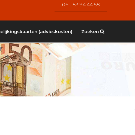
06 - 83 94 44 58
elijkingskaarten (advieskosten)
Zoeken