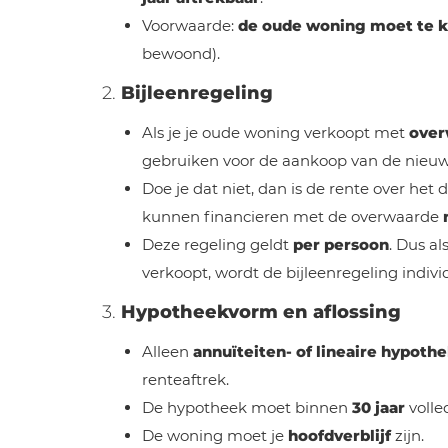
Voorwaarde:
de oude woning moet te k
bewoond).
2.
Bijleenregeling
Als je je oude woning verkoopt met
over
gebruiken voor de aankoop van de nieu
Doe je dat niet, dan is de rente over het
kunnen financieren met de overwaarde
Deze regeling geldt
per persoon
. Dus al
verkoopt, wordt de bijleenregeling indivi
3.
Hypotheekvorm en aflossing
Alleen
annuïteiten- of lineaire hypoth
renteaftrek.
De hypotheek moet binnen
30 jaar
volle
De woning moet je
hoofdverblijf
zijn.