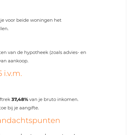
t je voor beide woningen het
len.
ten van de hypotheek (zoals advies- en
 van aankoop.
 i.v.m.
ftrek
37,48%
van je bruto inkomen.
e bij je aangifte.
 aandachtspunten