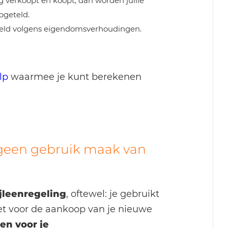
 verkoopt en koopt, dan worden jullie
pgeteld.
eld volgens eigendomsverhoudingen.
lp
waarmee je kunt berekenen
k geen gebruik maak van
jleenregeling
, oftewel: je gebruikt
et voor de aankoop van je nieuwe
en voor je