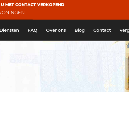
N U MET CONTACT VERKOPEND
 WONINGEN
Diensten
FAQ
Over ons
Blog
Contact
Verg