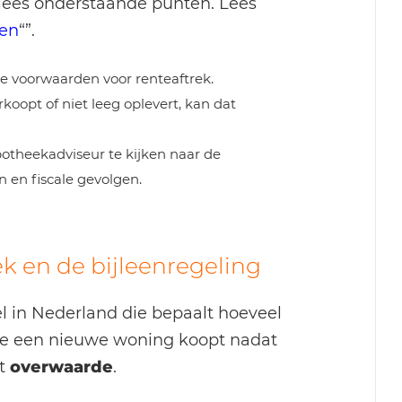
lees onderstaande punten. Lees
pen
“”.
e voorwaarden voor renteaftrek.
koopt of niet leeg oplevert, kan dat
otheekadviseur te kijken naar de
 en fiscale gevolgen.
k en de bijleenregeling
el in Nederland die bepaalt hoeveel
 je een nieuwe woning koopt nadat
et
overwaarde
.