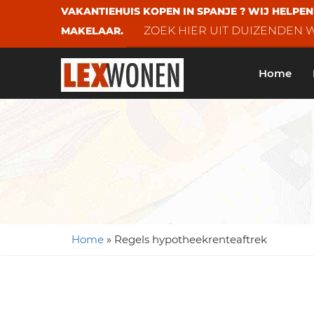
VAKANTIEHUIS KOPEN IN SPANJE ? WIJ HELPE
ZOEK HIER UIT DUIZENDEN
MAKELAAR.
Home
Home
»
Regels hypotheekrenteaftrek