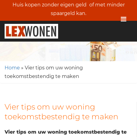
Huis kopen zonder eigen geld
of met minder
spaargeld kan.
Me
Home
»
Vier tips om uw woning
toekomstbestendig te maken
Vier tips om uw woning
toekomstbestendig te maken
Vier tips om uw woning toekomstbestendig te