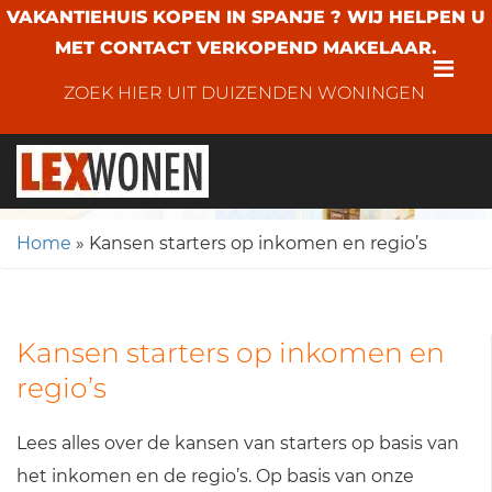
VAKANTIEHUIS KOPEN IN SPANJE ? WIJ HELPEN U
MET CONTACT VERKOPEND MAKELAAR.
Me
ZOEK HIER UIT DUIZENDEN WONINGEN
Home
»
Kansen starters op inkomen en regio’s
Kansen starters op inkomen en
regio’s
Lees alles over de kansen van starters op basis van
het inkomen en de regio’s. Op basis van onze