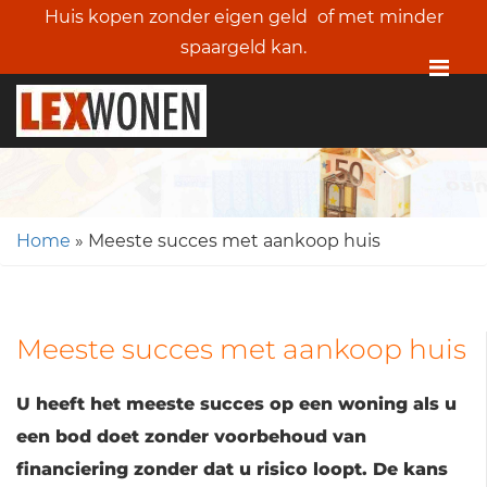
Huis kopen zonder eigen geld
of met minder
spaargeld kan.
Me
Home
»
Meeste succes met aankoop huis
Meeste succes met aankoop huis
U heeft het meeste succes op een woning als u
een bod doet zonder voorbehoud van
financiering zonder dat u risico loopt. De kans