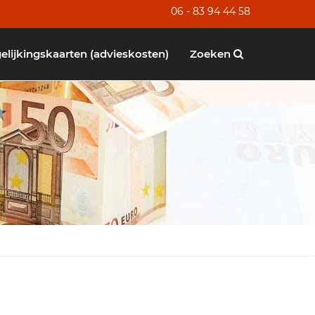
06 - 83 94 44 58
elijkingskaarten (advieskosten)
Zoeken