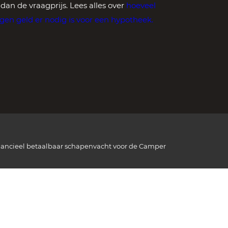
s dan de vraagprijs. Lees alles over
hoeveel
igen geld er nodig is voor een hypotheek
.
nancieel betaalbaar
schapenvacht voor de Camper