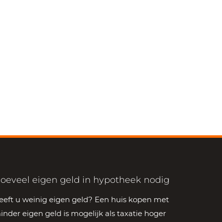
oeveel eigen geld in hypotheek nodig
eeft u weinig eigen geld? Een huis kopen met
inder eigen geld is mogelijk als taxatie hoger