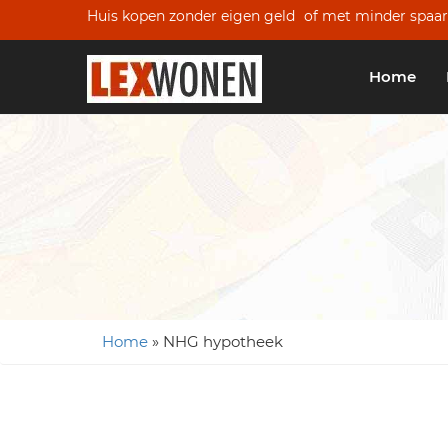
Huis kopen zonder eigen geld
of met minder spaar
Home
Home
»
NHG hypotheek