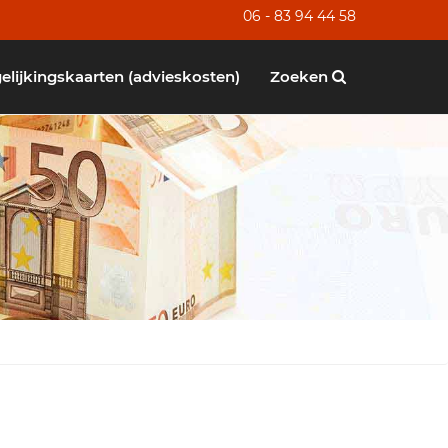
06 - 83 94 44 58
elijkingskaarten (advieskosten)
Zoeken