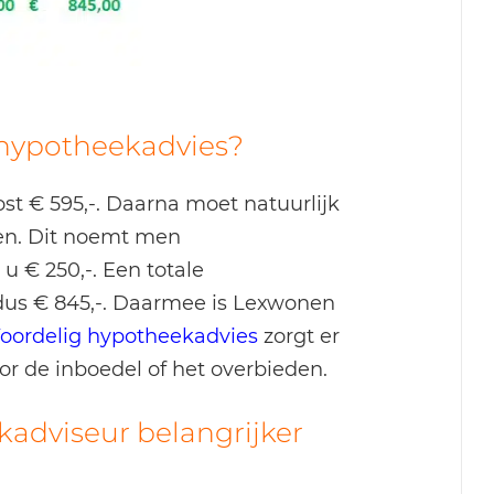
 hypotheekadvies?
t € 595,-. Daarna moet natuurlijk
en. Dit noemt men
u € 250,-. Een totale
dus € 845,-. Daarmee is Lexwonen
oordelig hypotheekadvies
zorgt er
or de inboedel of het overbieden.
dviseur belangrijker