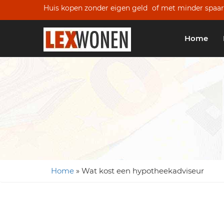
Huis kopen zonder eigen geld
of met minder spaar
Home
Home
»
Wat kost een hypotheekadviseur