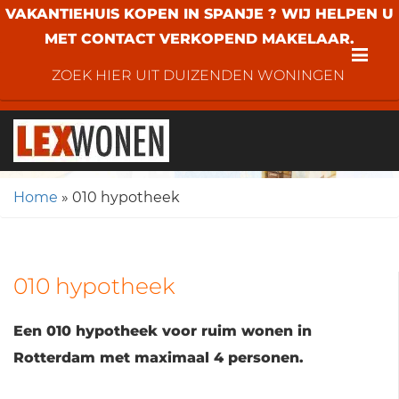
VAKANTIEHUIS KOPEN IN SPANJE ? WIJ HELPEN U
MET CONTACT VERKOPEND MAKELAAR.
Me
ZOEK HIER UIT DUIZENDEN WONINGEN
Home
»
010 hypotheek
010 hypotheek
Een 010 hypotheek voor ruim wonen in
Rotterdam met maximaal 4 personen.