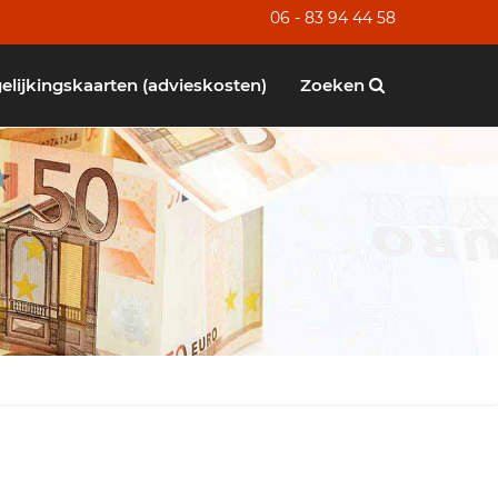
06 - 83 94 44 58
elijkingskaarten (advieskosten)
Zoeken