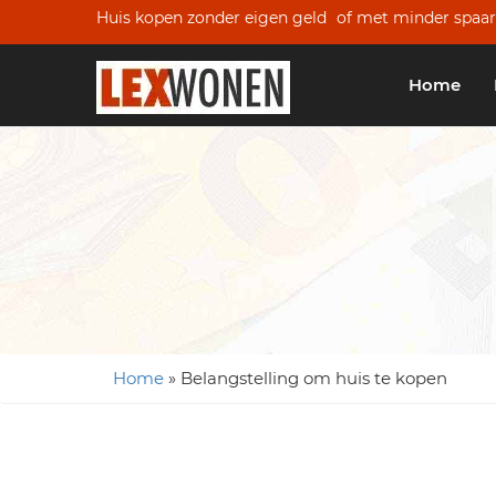
Huis kopen zonder eigen geld
of met minder spaar
Home
Home
»
Belangstelling om huis te kopen