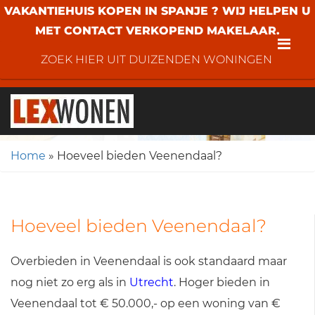
VAKANTIEHUIS KOPEN IN SPANJE ? WIJ HELPEN U
MET CONTACT VERKOPEND MAKELAAR.
Me
ZOEK HIER UIT DUIZENDEN WONINGEN
Home
»
Hoeveel bieden Veenendaal?
Hoeveel bieden Veenendaal?
Overbieden in Veenendaal is ook standaard maar
nog niet zo erg als in
Utrecht
. Hoger bieden in
Veenendaal tot € 50.000,- op een woning van €