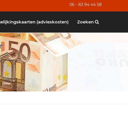
06 - 83 94 44 58
elijkingskaarten (advieskosten)
Zoeken