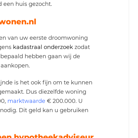
d een huis gezocht.
xwonen.nl
len van uw eerste droomwoning
lgens
kadastraal onderzoek
zodat
e bepaald hebben gaan wij de
 aankopen.
nde is het ook fijn om te kunnen
 gemaakt. Dus diezelfde woning
00,
marktwaarde
€ 200.000. U
nodig. Dit geld kan u gebruiken
en hypotheekadviseur