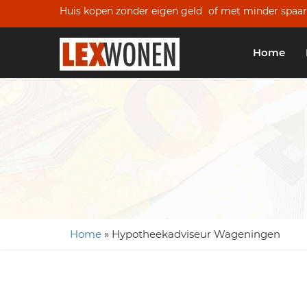
Huis kopen zonder eigen geld
of met minder spaar
Home
Home
»
Hypotheekadviseur Wageningen