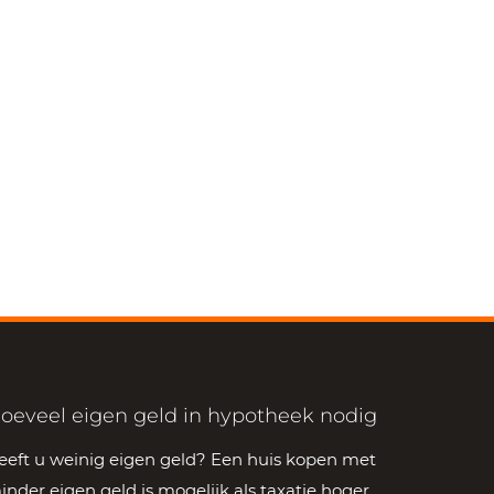
oeveel eigen geld in hypotheek nodig
eeft u weinig eigen geld? Een huis kopen met
inder eigen geld is mogelijk als taxatie hoger