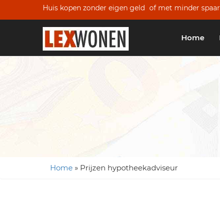
Huis kopen zonder eigen geld
of met minder spaar
Home
Home
»
Prijzen hypotheekadviseur