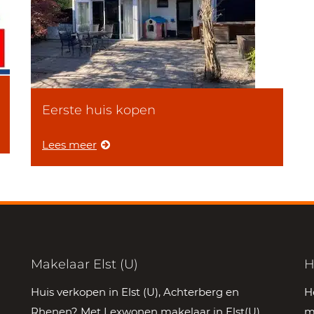
Eerste huis kopen
Lees meer
Makelaar Elst (U)
H
Huis verkopen in Elst (U), Achterberg en
H
Rhenen? Met Lexwonen makelaar in Elst(U)
m