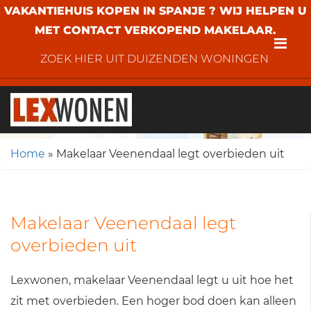
VAKANTIEHUIS KOPEN IN SPANJE ? WIJ HELPEN U
MET CONTACT VERKOPEND MAKELAAR.
Me
ZOEK HIER UIT DUIZENDEN WONINGEN
Home
»
Makelaar Veenendaal legt overbieden uit
Makelaar Veenendaal legt
overbieden uit
Lexwonen, makelaar Veenendaal legt u uit hoe het
zit met overbieden. Een hoger bod doen kan alleen