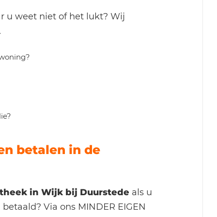
 u weet niet of het lukt? Wij
.
mwoning?
lie?
n betalen in de
theek in Wijk bij Duurstede
als u
ng betaald? Via ons MINDER EIGEN