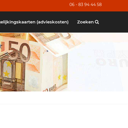
06 - 83 94 44 58
elijkingskaarten (advieskosten)
Zoeken