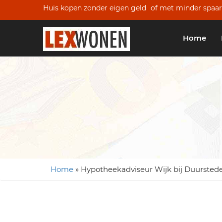
Huis kopen zonder eigen geld
of met minder spaar
Home
Home
»
Hypotheekadviseur Wijk bij Duursted